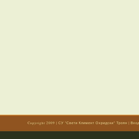
Copyright 2009
|
СУ "Свети Климент Охридски" Троян
|
Вхо