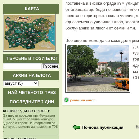
поставена и висока ограда към улицат
КАРТА
от оградата ще бъде поправена - мног
престане територията около училищет
едновременно училищен двор, кварта
боклучарник за люспи от семки и т.н.
Все още не може да се каже дали ре
до
ед
ТЪРСЕНЕ В ТОЗИ БЛОГ
го
ед
ма
АРХИВ НА БЛОГА
СО
НАЙ-ЧЕТЕНОТО ПРЕЗ
училищен живот
ПОСЛЕДНИТЕ 7 ДНИ
КОНКУРС “ДЪРВО С КОРЕН”
За шести пореден път Фондация
“ЕкоОбщност” обявява конкурс
“Дърво с корен”. Информация за
Н
конкурса можете да намерите ТУК
По-нова публикация
.