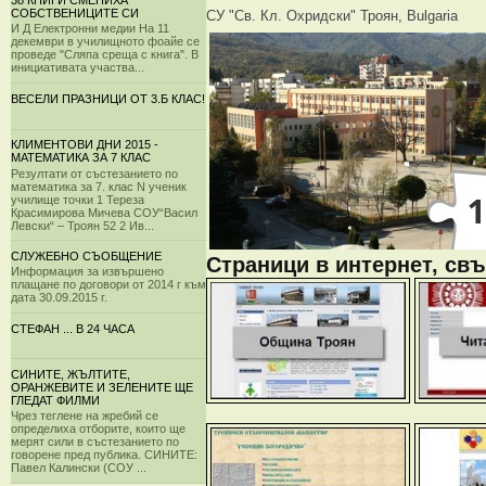
38 КНИГИ СМЕНИХА
СОБСТВЕНИЦИТЕ СИ
СУ "Св. Кл. Охридски" Троян, Bulgaria
И Д Електронни медии На 11
декември в училищното фоайе се
проведе "Сляпа среща с книга". В
инициативата участва...
ВЕСЕЛИ ПРАЗНИЦИ ОТ 3.Б КЛАС!
КЛИМЕНТОВИ ДНИ 2015 -
МАТЕМАТИКА ЗА 7 КЛАС
Резултати от състезанието по
математика за 7. клас N ученик
училище точки 1 Тереза
Красимирова Мичева СОУ“Васил
Левски“ – Троян 52 2 Ив...
СЛУЖЕБНО СЪОБЩЕНИЕ
Страници в интернет, свъ
Информация за извършено
плащане по договори от 2014 г към
дата 30.09.2015 г.
СТЕФАН ... В 24 ЧАСА
СИНИТЕ, ЖЪЛТИТЕ,
ОРАНЖЕВИТЕ И ЗЕЛЕНИТЕ ЩЕ
ГЛЕДАТ ФИЛМИ
Чрез теглене на жребий се
определиха отборите, които ще
мерят сили в състезанието по
говорене пред публика. СИНИТЕ:
Павел Калински (СОУ ...