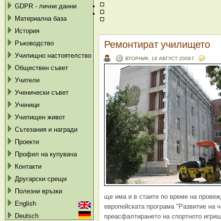
GDPR - лични данни
Материална база
История
Ремонтират училището
Ръководство
Училищно настоятелство
ВТОРНИК, 18 АВГУСТ 2009 Г.
Обществен съвет
Учители
Ученически съвет
Ученици
Училищен живот
Сътезания и награди
Проекти
Профил на купувача
Контакти
Другарски срещи
Полезни връзки
ще има и в стаите по време на провеж
English
европейската програма "Развитие на 
Deutsch
преасфалтира
нето на спортното игри