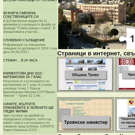
ВЕСЕЛИ ПРАЗНИЦИ ОТ 3.Б КЛАС!
38 КНИГИ СМЕНИХА
СОБСТВЕНИЦИТЕ СИ
И Д Електронни медии На 11
декември в училищното фоайе се
проведе "Сляпа среща с книга". В
инициативата участва...
СЛУЖЕБНО СЪОБЩЕНИЕ
Информация за извършено
плащане по договори от 2014 г към
дата 30.09.2015 г.
Страници в интернет, свъ
СТЕФАН ... В 24 ЧАСА
КЛИМЕНТОВИ ДНИ 2015 -
МАТЕМАТИКА ЗА 7 КЛАС
Резултати от състезанието по
математика за 7. клас N ученик
училище точки 1 Тереза
Красимирова Мичева СОУ“Васил
Левски“ – Троян 52 2 Ив...
СИНИТЕ, ЖЪЛТИТЕ,
ОРАНЖЕВИТЕ И ЗЕЛЕНИТЕ ЩЕ
ГЛЕДАТ ФИЛМИ
Чрез теглене на жребий се
определиха отборите, които ще
мерят сили в състезанието по
говорене пред публика. СИНИТЕ:
Павел Калински (СОУ ...