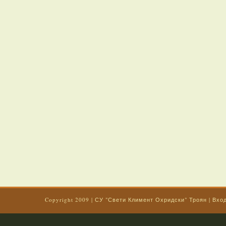
Copyright 2009
|
СУ "Свети Климент Охридски" Троян
|
Вхо