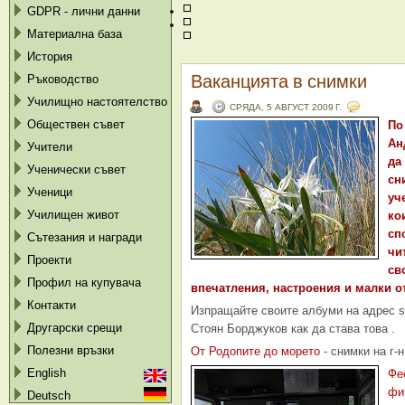
GDPR - лични данни
Материална база
История
Ваканцията в снимки
Ръководство
Училищно настоятелство
СРЯДА, 5 АВГУСТ 2009 Г.
Обществен съвет
По
Ан
Учители
да
Ученически съвет
сн
Ученици
уч
Училищен живот
ко
сп
Сътезания и награди
чи
Проекти
св
Профил на купувача
впечатления, настроения и малки о
Контакти
Изпращайте своите албуми на адрес s
Другарски срещи
Стоян Борджуков как да става това .
Полезни връзки
От Родопите до морето
- снимки на г-
English
Фе
фи
Deutsch