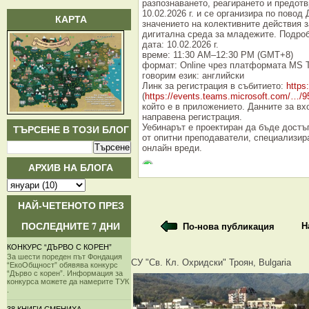
разпознаването, реагирането и предот
10.02.2026 г. и се организира по повод
КАРТА
значението на колективните действия з
дигитална среда за младежите. Подроб
дата: 10.02.2026 г.
време: 11:30 AM–12:30 PM (GMT+8)
формат: Online чрез платформата MS 
говорим език: английски
Линк за регистрация в събитието:
https
(
https://events.teams.microsoft.com/…/
който е в приложението. Данните за в
направена регистрация.
Уебинарът е проектиран да бъде достъ
ТЪРСЕНЕ В ТОЗИ БЛОГ
от опитни преподаватели, специализир
онлайн вреди.
АРХИВ НА БЛОГА
НАЙ-ЧЕТЕНОТО ПРЕЗ
ПОСЛЕДНИТЕ 7 ДНИ
Н
По-нова публикация
КОНКУРС “ДЪРВО С КОРЕН”
За шести пореден път Фондация
СУ "Св. Кл. Охридски" Троян, Bulgaria
“ЕкоОбщност” обявява конкурс
“Дърво с корен”. Информация за
конкурса можете да намерите ТУК
.