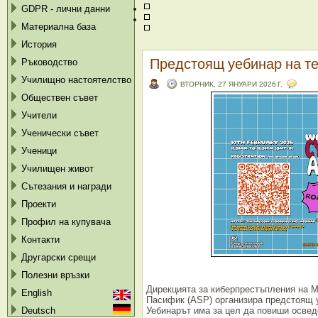
GDPR - лични данни
Материална база
История
Предстоящ уебинар на тема
Ръководство
Училищно настоятелство
ВТОРНИК, 27 ЯНУАРИ 2026 Г.
Обществен съвет
Учители
Ученически съвет
Ученици
Училищен живот
Сътезания и награди
Проекти
Профил на купувача
Контакти
Другарски срещи
Полезни връзки
Дирекцията за киберпрестъпления на
English
Пасифик (ASP) организира предстоящ уеб
Уебинарът има за цел да повиши освед
Deutsch