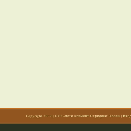
Copyright 2009
|
СУ "Свети Климент Охридски" Троян
|
Вхо