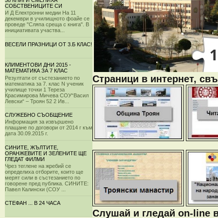
38 КНИГИ СМЕНИХА
СОБСТВЕНИЦИТЕ СИ
И Д Електронни медии На 11
декември в училищното фоайе се
проведе "Сляпа среща с книга". В
инициативата участва...
ВЕСЕЛИ ПРАЗНИЦИ ОТ 3.Б КЛАС!
КЛИМЕНТОВИ ДНИ 2015 -
МАТЕМАТИКА ЗА 7 КЛАС
Страници в интернет, свъ
Резултати от състезанието по
математика за 7. клас N ученик
училище точки 1 Тереза
Красимирова Мичева СОУ“Васил
Левски“ – Троян 52 2 Ив...
СЛУЖЕБНО СЪОБЩЕНИЕ
Информация за извършено
плащане по договори от 2014 г към
дата 30.09.2015 г.
СИНИТЕ, ЖЪЛТИТЕ,
ОРАНЖЕВИТЕ И ЗЕЛЕНИТЕ ЩЕ
ГЛЕДАТ ФИЛМИ
Чрез теглене на жребий се
определиха отборите, които ще
мерят сили в състезанието по
говорене пред публика. СИНИТЕ:
Павел Калински (СОУ ...
СТЕФАН ... В 24 ЧАСА
Слушай и гледай on-line 