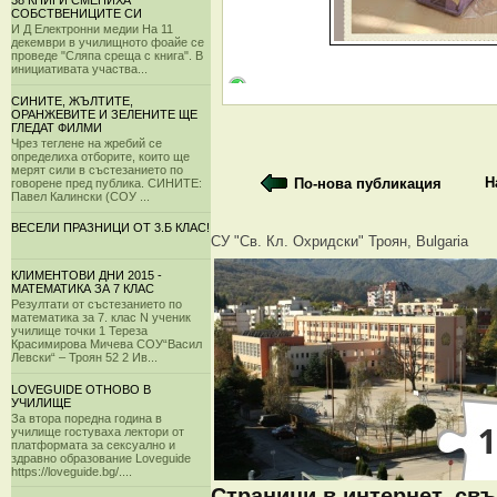
38 КНИГИ СМЕНИХА
СОБСТВЕНИЦИТЕ СИ
И Д Електронни медии На 11
декември в училищното фоайе се
проведе "Сляпа среща с книга". В
инициативата участва...
СИНИТЕ, ЖЪЛТИТЕ,
ОРАНЖЕВИТЕ И ЗЕЛЕНИТЕ ЩЕ
ГЛЕДАТ ФИЛМИ
Чрез теглене на жребий се
определиха отборите, които ще
мерят сили в състезанието по
Н
По-нова публикация
говорене пред публика. СИНИТЕ:
Павел Калински (СОУ ...
ВЕСЕЛИ ПРАЗНИЦИ ОТ 3.Б КЛАС!
СУ "Св. Кл. Охридски" Троян, Bulgaria
КЛИМЕНТОВИ ДНИ 2015 -
МАТЕМАТИКА ЗА 7 КЛАС
Резултати от състезанието по
математика за 7. клас N ученик
училище точки 1 Тереза
Красимирова Мичева СОУ“Васил
Левски“ – Троян 52 2 Ив...
LOVEGUIDE ОТНОВО В
УЧИЛИЩЕ
За втора поредна година в
училище гостуваха лектори от
платформата за сексуално и
здравно образование Loveguide
https://loveguide.bg/....
Страници в интернет, свъ