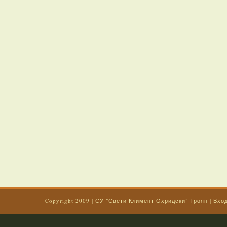
Copyright 2009
|
СУ "Свети Климент Охридски" Троян
|
Вхо