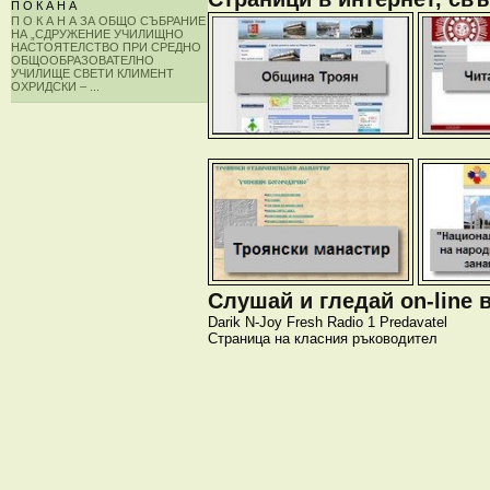
П О К А Н А
П О К А Н А ЗА ОБЩО СЪБРАНИЕ
НА „СДРУЖЕНИЕ УЧИЛИЩНО
НАСТОЯТЕЛСТВО ПРИ СРЕДНО
ОБЩООБРАЗОВАТЕЛНО
УЧИЛИЩЕ СВЕТИ КЛИМЕНТ
ОХРИДСКИ – ...
Слушай и гледай on-line 
Darik
N-Joy
Fresh
Radio 1
Predavatel
Страница на класния ръководител