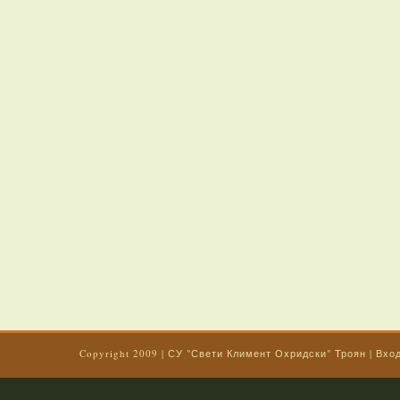
Copyright 2009
|
СУ "Свети Климент Охридски" Троян
|
Вхо