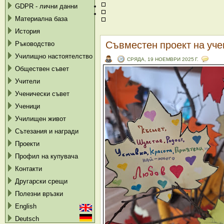
GDPR - лични данни
Материална база
История
Съвместен проект на учен
Ръководство
Училищно настоятелство
СРЯДА, 19 НОЕМВРИ 2025 Г.
Обществен съвет
Учители
Ученически съвет
Ученици
Училищен живот
Сътезания и награди
Проекти
Профил на купувача
Контакти
Другарски срещи
Полезни връзки
English
Deutsch