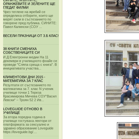
СИНИТЕ, ЖЪЛТИТЕ,
ОРАНЖЕВИТЕ И ЗЕЛЕНИТЕ ЩЕ
ГЛЕДАТ ФИЛМИ
Чрез теглене на жребий се
определиха отборите, които ще
мерят сили в състезанието по
говорене пред публика. СИНИТЕ:
Павел Калински (СОУ ...
ВЕСЕЛИ ПРАЗНИЦИ ОТ 3.Б КЛАС!
38 КНИГИ СМЕНИХА
СОБСТВЕНИЦИТЕ СИ
И Д Електронни медии На 11
декември в училищното фоайе се
проведе "Сляпа среща с книга". В
инициативата участва...
КЛИМЕНТОВИ ДНИ 2015 -
МАТЕМАТИКА ЗА 7 КЛАС
Резултати от състезанието по
математика за 7. клас N ученик
училище точки 1 Тереза
Красимирова Мичева СОУ“Васил
Левски“ – Троян 52 2 Ив...
LOVEGUIDE ОТНОВО В
УЧИЛИЩЕ
За втора поредна година в
училище гостуваха лектори от
платформата за сексуално и
здравно образование Loveguide
https://loveguide.bg/....