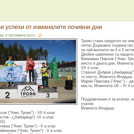
и успехи от изминалите почивни дни
ДА, 8 ОКТОМВРИ 2025 Г.
Троян стана свидетел на не
лятно Държавно първенство 
за най-малките на 4 и 5 окто
Двойни шампиони са нашите
Виниамин Павлов ("Аякс Троя
място и двата дни, Момчет
VII б клас
Страхил Добрев („Амбарица“) 
то място, Момчета Младша –
Мария Павлова ("Аякс") – дв
места, Момичета U9 – III б к
Поздравления и за всички, к
учатие:
Момчета Младша:
ов ("Аякс Троян") - VII б клас
тов - („Амбарица“) -VI а клас
11:
иева ("Аякс Троян") - V а клас
йнекова ("Аякс Троян") - V в клас