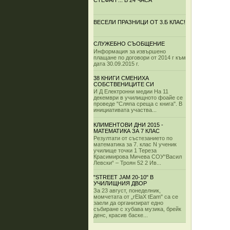
СТЕФАН ... В 24 ЧАСА
ВЕСЕЛИ ПРАЗНИЦИ ОТ 3.Б КЛАС!
СЛУЖЕБНО СЪОБЩЕНИЕ
Информация за извършено
плащане по договори от 2014 г към
дата 30.09.2015 г.
38 КНИГИ СМЕНИХА
СОБСТВЕНИЦИТЕ СИ
И Д Електронни медии На 11
декември в училищното фоайе се
проведе "Сляпа среща с книга". В
инициативата участва...
КЛИМЕНТОВИ ДНИ 2015 -
МАТЕМАТИКА ЗА 7 КЛАС
Резултати от състезанието по
математика за 7. клас N ученик
училище точки 1 Тереза
Красимирова Мичева СОУ“Васил
Левски“ – Троян 52 2 Ив...
"STREET JAM 20-10" В
УЧИЛИЩНИЯ ДВОР
За 23 август, понеделник,
момчетата от „rElaX tEam" са се
заели да организират едно
събиране с хубава музика, брейк
денс, красив баске...