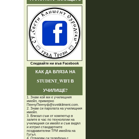
Следвайте ни във Facebook
КАК ДА ВЛЯЗА НА
STUDENT_WIFI В
УЧИЛИЩЕ?
1. Знам кой ми е училищния
имейл, примерно
ПенчуПенчуф@svetikliment.com.
2. Знам си паролата на училищния
имейл.
3. Влизал съм от компютър в
залите в час по технологии на
училищния си имейл и съм видял
и изтрил стандартните
поздравителни ТРИ имейла на
Гугъл.
4. Отварям си телефона с