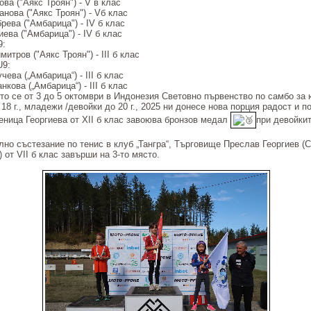
ва ("Аякс Троян") - V в клас
нова ("Аякс Троян") - Vб клас
рева ("Амбарица") - IV б клас
ева ("Амбарица") - IV б клас
9:
итров ("Аякс Троян") - III б клас
U9:
ева („Амбарица“) - III б клас
кова („Амбарица“) - III б клас
то се от 3 до 5 октомври в Индонезия Световно първенство по самбо за
18 г., младежи /девойки до 20 г., 2025 ни донесе нова порция радост и п
Деница Георгиева от XII б клас завоюва бронзов медал
при девойкит
лно състезание по тенис в клуб „Тангра“, Търговище Преслав Георгиев (
 от VII б клас завърши на 3-то място.