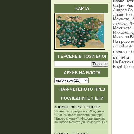
Йоана Петко
София Рома
КАРТА
Андрея Доб
Дария Терзи
Момчета U
Лъчезар Дим
Момичета 
Михаела Куч
Микаела Бан
На провело
девойки до 
гордост - 
ТЪРСЕНЕ В ТОЗИ БЛОГ
кат. 54 кг.
На Региона
Клуб Троян)
АРХИВ НА БЛОГА
НАЙ-ЧЕТЕНОТО ПРЕЗ
ПОСЛЕДНИТЕ 7 ДНИ
КОНКУРС “ДЪРВО С КОРЕН”
За шести пореден път Фондация
“ЕкоОбщност” обявява конкурс
“Дърво с корен”. Информация за
конкурса можете да намерите ТУК
.