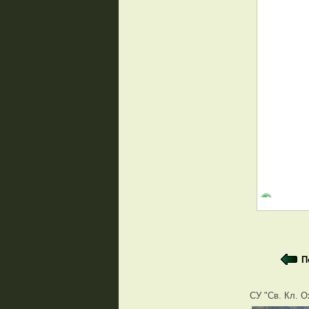
Поздрав
П
СУ "Св. Кл. О