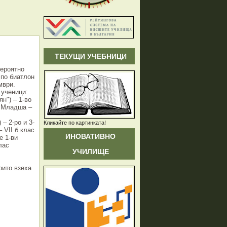
ТЕКУЩИ УЧЕБНИЦИ
вероятно
по биатлон
мври.
 ученици:
н") – 1-во
а Младша –
– 2-ро и 3-
Кликайте по картинката!
 VII б клас
ИНОВАТИВНО
е 1-ви
лас
УЧИЛИЩЕ
оито взеха