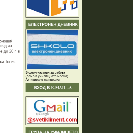
ЕЛЕКТРОНЕН ДНЕВНИК
 юноши/
овод за
е до 20 г. в
Ски Тенис
Видео-указания за работа
(само в училищната мрежа)
Активиране на профил
ВХОД В E-MAIL -A
ГРУПА НА УЧИЛИЩЕТО