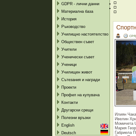
GDPR - лични данни
Материална база
История
Спортн
Ръководство
Училищно настоятелство
СРЯ
Обществен съвет
Учители
Ученически съвет
Ученици
Училищен живот
Сътезания и награди
Проекти
Профил на купувача
Контакти
Другарски срещи
Илиян Чакал
Полезни връзки
Ивелин Хрис
Момичета U
English
Мария Георг
Габриела Пе
Deutsch