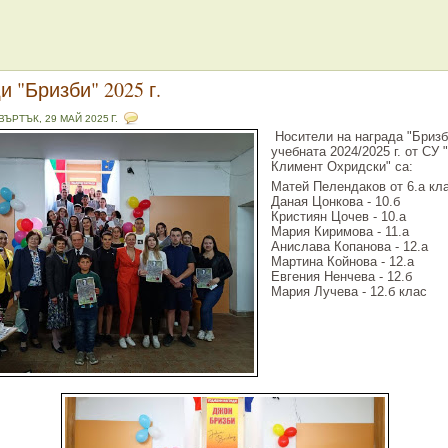
и "Бризби" 2025 г.
ВЪРТЪК, 29 МАЙ 2025 Г.
Носители на награда "Бризб
учебната 2024/2025 г. от СУ 
Климент Охридски" са:
Матей Пелендаков от 6.а кл
Даная Цонкова - 10.б
Кристиян Цочев - 10.а
Мария Киримова - 11.а
Анислава Копанова - 12.а
Мартина Койнова - 12.а
Евгения Ненчева - 12.б
Мария Лучева - 12.б клас