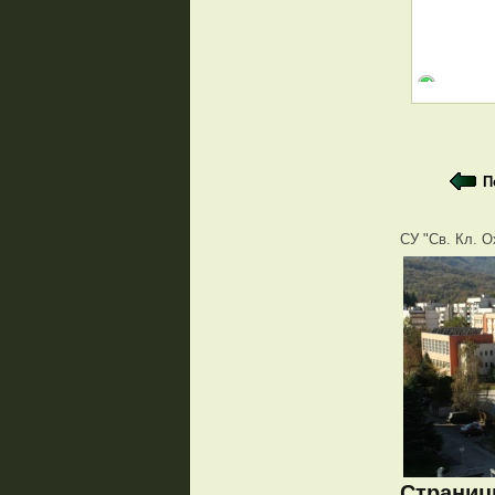
П
СУ "Св. Кл. О
Страници