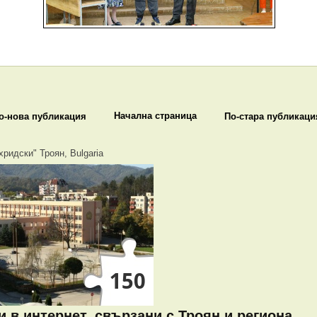
Начална страница
о-нова публикация
По-стара публикаци
хридски" Троян, Bulgaria
 в интернет, свързани с Троян и региона