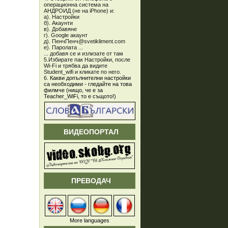
операционна система на
АНДРОИД (не на iPhone) и:
а). Настройки
б). Акаунти
в). Добавяне
г). Google акаунт
д). ПенчПенч@svetikliment.com
е). Паролата ...
... добавя се и излизате от там
5.Избирате пак Настройки, после
Wi-Fi и трябва да видите
Student_wifi и кликате по него.
6.
Какви допълнителни настройки
са необходими - гледайте на това
филмче (нищо, че е за
Teacher_WiFi, то е същото!)
ВИДЕОПОРТАЛ
ПРЕВОДАЧ
More languages