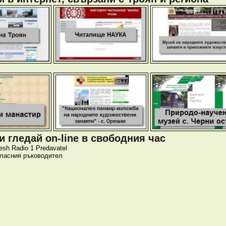
 гледай on-line в свободния час
esh
Radio 1
Predavatel
класния ръководител