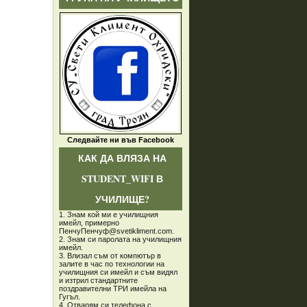
Следвайте ни във Facebook
КАК ДА ВЛЯЗА НА
STUDENT_WIFI В
УЧИЛИЩЕ?
1. Знам кой ми е училищния
имейл, примерно
ПенчуПенчуф@svetikliment.com.
2. Знам си паролата на училищния
имейл.
3. Влизал съм от компютър в
залите в час по технологии на
училищния си имейл и съм видял
и изтрил стандартните
поздравителни ТРИ имейла на
Гугъл.
4. Отварям си телефона с