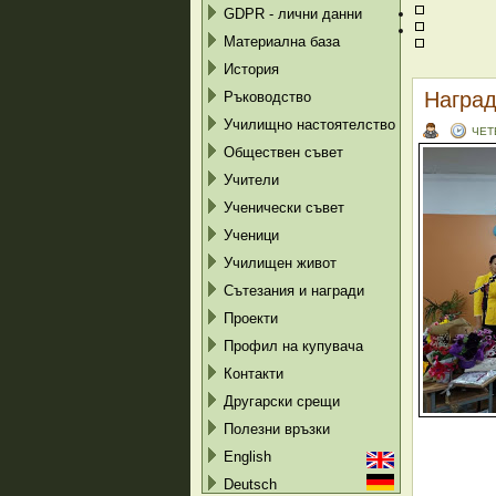
GDPR - лични данни
Материална база
История
Наград
Ръководство
Училищно настоятелство
ЧЕТ
Обществен съвет
Учители
Ученически съвет
Ученици
Училищен живот
Сътезания и награди
Проекти
Профил на купувача
Контакти
Другарски срещи
Полезни връзки
English
Deutsch