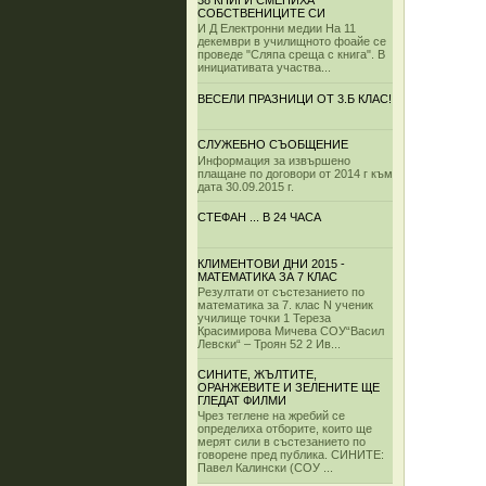
38 КНИГИ СМЕНИХА
СОБСТВЕНИЦИТЕ СИ
И Д Електронни медии На 11
декември в училищното фоайе се
проведе "Сляпа среща с книга". В
инициативата участва...
ВЕСЕЛИ ПРАЗНИЦИ ОТ 3.Б КЛАС!
СЛУЖЕБНО СЪОБЩЕНИЕ
Информация за извършено
плащане по договори от 2014 г към
дата 30.09.2015 г.
СТЕФАН ... В 24 ЧАСА
КЛИМЕНТОВИ ДНИ 2015 -
МАТЕМАТИКА ЗА 7 КЛАС
Резултати от състезанието по
математика за 7. клас N ученик
училище точки 1 Тереза
Красимирова Мичева СОУ“Васил
Левски“ – Троян 52 2 Ив...
СИНИТЕ, ЖЪЛТИТЕ,
ОРАНЖЕВИТЕ И ЗЕЛЕНИТЕ ЩЕ
ГЛЕДАТ ФИЛМИ
Чрез теглене на жребий се
определиха отборите, които ще
мерят сили в състезанието по
говорене пред публика. СИНИТЕ:
Павел Калински (СОУ ...