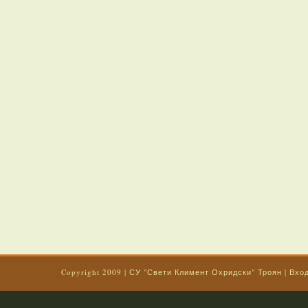
Copyright 2009
|
СУ "Свети Климент Охридски" Троян
|
Вхо