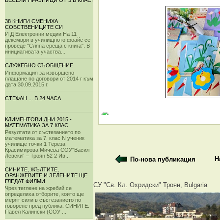
ВЕСЕЛИ ПРАЗНИЦИ ОТ 3.Б КЛАС!
38 КНИГИ СМЕНИХА
СОБСТВЕНИЦИТЕ СИ
И Д Електронни медии На 11
декември в училищното фоайе се
проведе "Сляпа среща с книга". В
инициативата участва...
СЛУЖЕБНО СЪОБЩЕНИЕ
Информация за извършено
плащане по договори от 2014 г към
дата 30.09.2015 г.
СТЕФАН ... В 24 ЧАСА
КЛИМЕНТОВИ ДНИ 2015 -
МАТЕМАТИКА ЗА 7 КЛАС
Резултати от състезанието по
математика за 7. клас N ученик
училище точки 1 Тереза
Красимирова Мичева СОУ“Васил
Левски“ – Троян 52 2 Ив...
Н
По-нова публикация
СИНИТЕ, ЖЪЛТИТЕ,
ОРАНЖЕВИТЕ И ЗЕЛЕНИТЕ ЩЕ
ГЛЕДАТ ФИЛМИ
СУ "Св. Кл. Охридски" Троян, Bulgaria
Чрез теглене на жребий се
определиха отборите, които ще
мерят сили в състезанието по
говорене пред публика. СИНИТЕ:
Павел Калински (СОУ ...