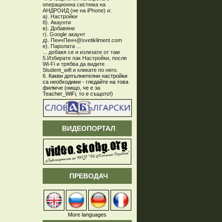
операционна система на
АНДРОИД (не на iPhone) и:
а). Настройки
б). Акаунти
в). Добавяне
г). Google акаунт
д). ПенчПенч@svetikliment.com
е). Паролата ...
... добавя се и излизате от там
5.Избирате пак Настройки, после
Wi-Fi и трябва да видите
Student_wifi и кликате по него.
6.
Какви допълнителни настройки
са необходими - гледайте на това
филмче (нищо, че е за
Teacher_WiFi, то е същото!)
ВИДЕОПОРТАЛ
ПРЕВОДАЧ
More languages