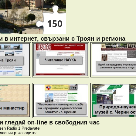
 в интернет, свързани с Троян и региона
 гледай on-line в свободния час
esh
Radio 1
Predavatel
класния ръководител