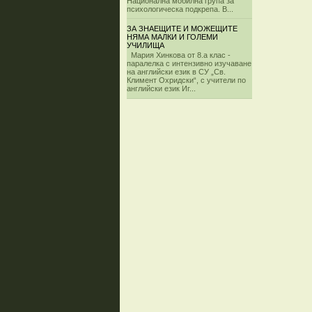
Национална мобилна група за
психологическа подкрепа. В...
ЗА ЗНАЕЩИТЕ И МОЖЕЩИТЕ
НЯМА МАЛКИ И ГОЛЕМИ
УЧИЛИЩА
Мария Хинкова от 8.а клас -
паралелка с интензивно изучаване
на английски език в СУ „Св.
Климент Охридски“, с учители по
английски език Иг...