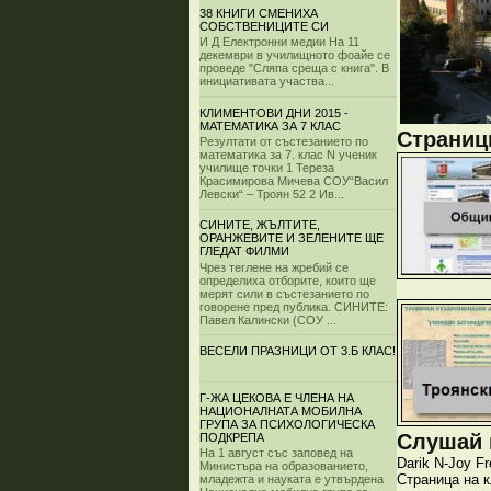
38 КНИГИ СМЕНИХА
СОБСТВЕНИЦИТЕ СИ
И Д Електронни медии На 11
декември в училищното фоайе се
проведе "Сляпа среща с книга". В
инициативата участва...
КЛИМЕНТОВИ ДНИ 2015 -
МАТЕМАТИКА ЗА 7 КЛАС
Страници
Резултати от състезанието по
математика за 7. клас N ученик
училище точки 1 Тереза
Красимирова Мичева СОУ“Васил
Левски“ – Троян 52 2 Ив...
СИНИТЕ, ЖЪЛТИТЕ,
ОРАНЖЕВИТЕ И ЗЕЛЕНИТЕ ЩЕ
ГЛЕДАТ ФИЛМИ
Чрез теглене на жребий се
определиха отборите, които ще
мерят сили в състезанието по
говорене пред публика. СИНИТЕ:
Павел Калински (СОУ ...
ВЕСЕЛИ ПРАЗНИЦИ ОТ 3.Б КЛАС!
Г-ЖА ЦЕКОВА Е ЧЛЕНА НА
НАЦИОНАЛНАТА МОБИЛНА
ГРУПА ЗА ПСИХОЛОГИЧЕСКА
Слушай и
ПОДКРЕПА
На 1 август със заповед на
Darik
N-Joy
Fr
Министъра на образованието,
Страница на 
младежта и науката е утвърдена