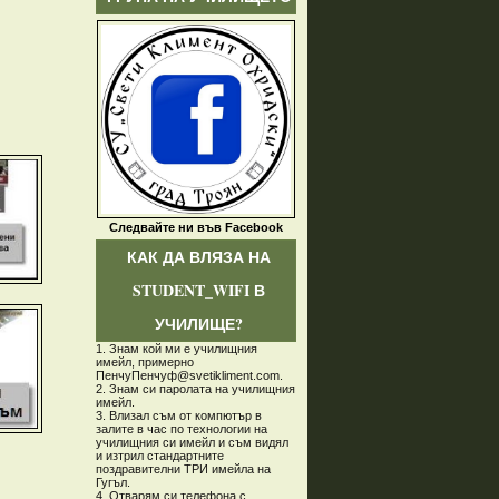
Следвайте ни във Facebook
КАК ДА ВЛЯЗА НА
STUDENT_WIFI В
УЧИЛИЩЕ?
1. Знам кой ми е училищния
имейл, примерно
ПенчуПенчуф@svetikliment.com.
2. Знам си паролата на училищния
имейл.
3. Влизал съм от компютър в
залите в час по технологии на
училищния си имейл и съм видял
и изтрил стандартните
поздравителни ТРИ имейла на
Гугъл.
4. Отварям си телефона с