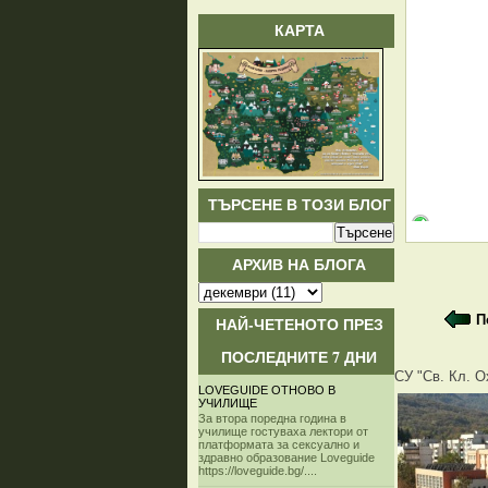
КАРТА
ТЪРСЕНЕ В ТОЗИ БЛОГ
АРХИВ НА БЛОГА
П
НАЙ-ЧЕТЕНОТО ПРЕЗ
ПОСЛЕДНИТЕ 7 ДНИ
СУ "Св. Кл. О
LOVEGUIDE ОТНОВО В
УЧИЛИЩЕ
За втора поредна година в
училище гостуваха лектори от
платформата за сексуално и
здравно образование Loveguide
https://loveguide.bg/....