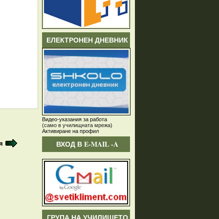
ЕЛЕКТРОНЕН ДНЕВНИК
Видео-указания за работа
(само в училищната мрежа)
Активиране на профил
ВХОД В E-MAIL -A
я
ГРУПА НА УЧИЛИЩЕТО