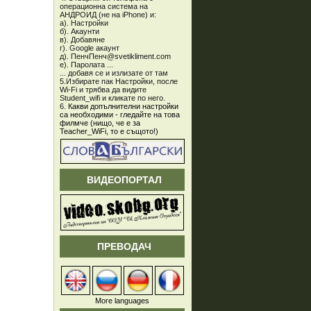
операционна система на
АНДРОИД (не на iPhone) и:
а). Настройки
б). Акаунти
в). Добавяне
г). Google акаунт
д). ПенчПенч@svetikliment.com
е). Паролата ...
... добавя се и излизате от там
5.Избирате пак Настройки, после
Wi-Fi и трябва да видите
Student_wifi и кликате по него.
6.
Какви допълнителни настройки
са необходими - гледайте на това
филмче (нищо, че е за
Teacher_WiFi, то е същото!)
ВИДЕОПОРТАЛ
ПРЕВОДАЧ
More languages