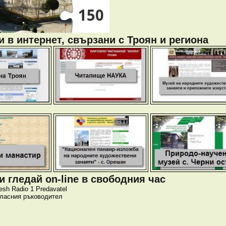
 в интернет, свързани с Троян и региона
 гледай on-line в свободния час
esh
Radio 1
Predavatel
класния ръководител