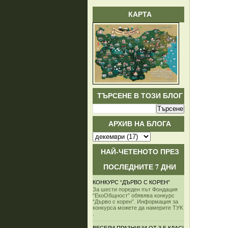
КАРТА
ТЪРСЕНЕ В ТОЗИ БЛОГ
АРХИВ НА БЛОГА
НАЙ-ЧЕТЕНОТО ПРЕЗ
ПОСЛЕДНИТЕ 7 ДНИ
КОНКУРС “ДЪРВО С КОРЕН”
За шести пореден път Фондация
“ЕкоОбщност” обявява конкурс
“Дърво с корен”. Информация за
конкурса можете да намерите ТУК
.