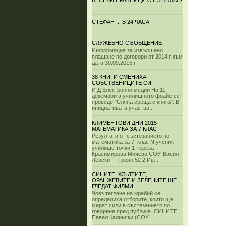
ВЕСЕЛИ ПРАЗНИЦИ ОТ 3.Б КЛАС!
СТЕФАН ... В 24 ЧАСА
СЛУЖЕБНО СЪОБЩЕНИЕ
Информация за извършено
плащане по договори от 2014 г към
дата 30.09.2015 г.
38 КНИГИ СМЕНИХА
СОБСТВЕНИЦИТЕ СИ
И Д Електронни медии На 11
декември в училищното фоайе се
проведе "Сляпа среща с книга". В
инициативата участва...
КЛИМЕНТОВИ ДНИ 2015 -
МАТЕМАТИКА ЗА 7 КЛАС
Резултати от състезанието по
математика за 7. клас N ученик
училище точки 1 Тереза
Красимирова Мичева СОУ“Васил
Левски“ – Троян 52 2 Ив...
СИНИТЕ, ЖЪЛТИТЕ,
ОРАНЖЕВИТЕ И ЗЕЛЕНИТЕ ЩЕ
ГЛЕДАТ ФИЛМИ
Чрез теглене на жребий се
определиха отборите, които ще
мерят сили в състезанието по
говорене пред публика. СИНИТЕ:
Павел Калински (СОУ ...