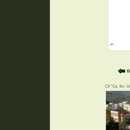
П
СУ "Св. Кл. О