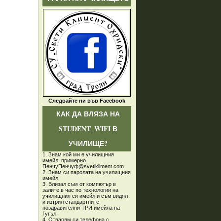
Следвайте ни във Facebook
КАК ДА ВЛЯЗА НА
STUDENT_WIFI В
УЧИЛИЩЕ?
1. Знам кой ми е училищния
имейл, примерно
ПенчуПенчуф@svetikliment.com.
2. Знам си паролата на училищния
имейл.
3. Влизал съм от компютър в
залите в час по технологии на
училищния си имейл и съм видял
и изтрил стандартните
поздравителни ТРИ имейла на
Гугъл.
4. Отварям си телефона с