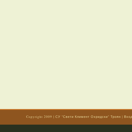
Copyright 2009
|
СУ "Свети Климент Охридски" Троян
|
Вхо