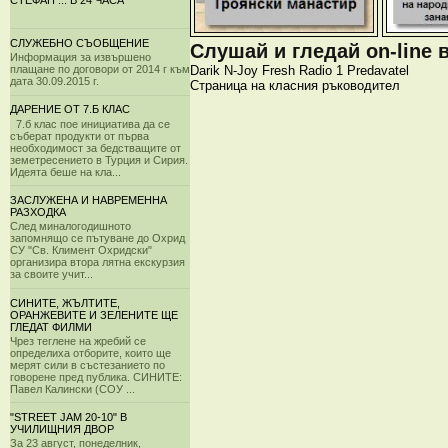
СТЕФАН ... В 24 ЧАСА
СЛУЖЕБНО СЪОБЩЕНИЕ
Слушай и гледай on-line 
Информация за извършено
Darik
N-Joy
Fresh
Radio 1
Predavatel
плащане по договори от 2014 г към
дата 30.09.2015 г.
Страница на класния ръководител
ДАРЕНИЕ ОТ 7.Б КЛАС
7.б клас пое инициатива да се
съберат продукти от първа
необходимост за бедстващите от
земетресението в Турция и Сирия.
Идеята беше на кла...
ЗАСЛУЖЕНА И НАВРЕМЕННА
РАЗХОДКА
След миналогодишното
запомнящо се пътуване до Охрид
СУ "Св. Климент Охридски"
организира втора лятна екскурзия
за своите учит...
СИНИТЕ, ЖЪЛТИТЕ,
ОРАНЖЕВИТЕ И ЗЕЛЕНИТЕ ЩЕ
ГЛЕДАТ ФИЛМИ
Чрез теглене на жребий се
определиха отборите, които ще
мерят сили в състезанието по
говорене пред публика. СИНИТЕ:
Павел Калински (СОУ ...
"STREET JAM 20-10" В
УЧИЛИЩНИЯ ДВОР
За 23 август, понеделник,