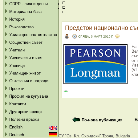
GDPR - лични данни
Материална база
История
Предстои национално съ
Ръководство
Училищно настоятелство
СРЯДА, 6 МАРТ 2019 Г.
Обществен съвет
На 
Учители
Вел
със
Ученически съвет
от 
Ива
Ученици
(VI
Училищен живот
кла
Сътезания и награди
Проекти
Профил на купувача
Контакти
Другарски срещи
Полезни връзки
Н
По-нова публикация
English
Deutsch
СУ "Св. Кл. Охридски" Троян, Bulgaria