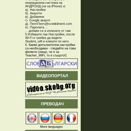
операционна система на
АНДРОИД (не на iPhone) и:
а). Настройки
б). Акаунти
в). Добавяне
г). Google акаунт
д). ПенчПенч@svetikliment.com
е). Паролата ...
... добавя се и излизате от там
5.Избирате пак Настройки, после
Wi-Fi и трябва да видите
Student_wifi и кликате по него.
6.
Какви допълнителни настройки
са необходими - гледайте на това
филмче (нищо, че е за
Teacher_WiFi, то е същото!)
ВИДЕОПОРТАЛ
ПРЕВОДАЧ
More languages