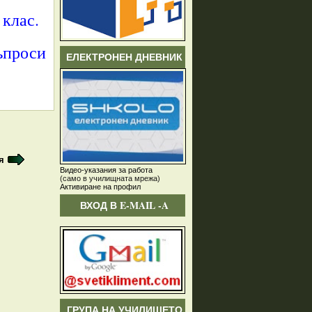
I клас.
ъпроси
ЕЛЕКТРОНЕН ДНЕВНИК
я
Видео-указания за работа
(само в училищната мрежа)
Активиране на профил
ВХОД В E-MAIL -A
ГРУПА НА УЧИЛИЩЕТО