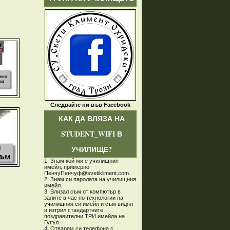
Следвайте ни във Facebook
КАК ДА ВЛЯЗА НА
STUDENT_WIFI В
УЧИЛИЩЕ?
1. Знам кой ми е училищния
имейл, примерно
ПенчуПенчуф@svetikliment.com.
2. Знам си паролата на училищния
имейл.
3. Влизал съм от компютър в
залите в час по технологии на
училищния си имейл и съм видял
и изтрил стандартните
поздравителни ТРИ имейла на
Гугъл.
4. Отварям си телефона с