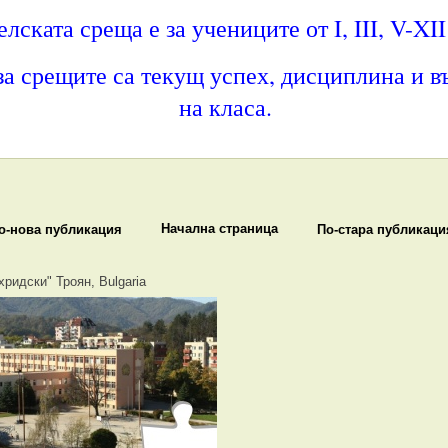
лската среща е за учениците от I, III, V-XI
за срещите са текущ успех, дисциплина и в
на класа.
Начална страница
о-нова публикация
По-стара публикаци
хридски" Троян, Bulgaria