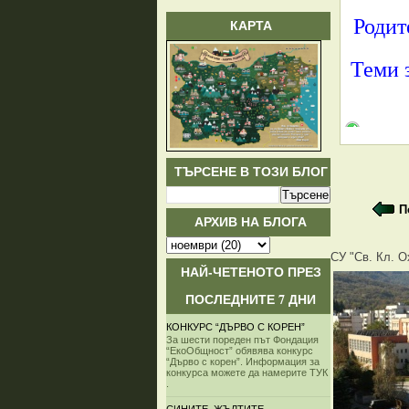
Родите
КАРТА
Теми 
ТЪРСЕНЕ В ТОЗИ БЛОГ
П
АРХИВ НА БЛОГА
СУ "Св. Кл. О
НАЙ-ЧЕТЕНОТО ПРЕЗ
ПОСЛЕДНИТЕ 7 ДНИ
КОНКУРС “ДЪРВО С КОРЕН”
За шести пореден път Фондация
“ЕкоОбщност” обявява конкурс
“Дърво с корен”. Информация за
конкурса можете да намерите ТУК
.