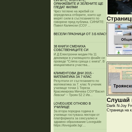
СИНИТЕ, ЖЪЛТИТЕ,
ОРАНЖЕВИТЕ И ЗЕЛЕНИТЕ ЩЕ
ГЛЕДАТ ФИЛМИ
Чрез теглене на жребий се
определиха отборите, които ще
Страници
мерят сили в състезанието по
говорене пред публика. СИНИТЕ:
Павел Калински (СОУ ...
ВЕСЕЛИ ПРАЗНИЦИ ОТ 3.Б КЛАС!
38 КНИГИ СМЕНИХА
СОБСТВЕНИЦИТЕ СИ
И Д Електронни медии На 11
декември в училищното фоайе се
проведе "Сляпа среща с книга". В
инициативата участва...
КЛИМЕНТОВИ ДНИ 2015 -
МАТЕМАТИКА ЗА 7 КЛАС
Резултати от състезанието по
математика за 7. клас N ученик
училище точки 1 Тереза
Красимирова Мичева СОУ“Васил
Левски“ – Троян 52 2 Ив...
Слушай и
LOVEGUIDE ОТНОВО В
Darik
N-Joy
Fr
УЧИЛИЩЕ
Страница на 
За втора поредна година в
училище гостуваха лектори от
платформата за сексуално и
здравно образование Loveguide
https://loveguide.bg/....