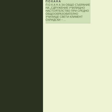
П О К А Н А
П О К А Н А ЗА ОБЩО СЪБРАНИЕ
НА „СДРУЖЕНИЕ УЧИЛИЩНО
НАСТОЯТЕЛСТВО ПРИ СРЕДНО
ОБЩООБРАЗОВАТЕЛНО
УЧИЛИЩЕ СВЕТИ КЛИМЕНТ
ОХРИДСКИ – ...