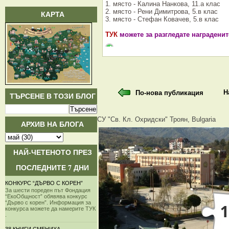
1. място - Калина Нанкова, 11.а клас
2. място - Рени Димитрова, 5.в клас
КАРТА
3. място - Стефан Ковачев, 5.в клас
ТУК
можете за разгледате наградени
Н
По-нова публикация
ТЪРСЕНЕ В ТОЗИ БЛОГ
СУ "Св. Кл. Охридски" Троян, Bulgaria
АРХИВ НА БЛОГА
НАЙ-ЧЕТЕНОТО ПРЕЗ
ПОСЛЕДНИТЕ 7 ДНИ
КОНКУРС “ДЪРВО С КОРЕН”
За шести пореден път Фондация
“ЕкоОбщност” обявява конкурс
“Дърво с корен”. Информация за
конкурса можете да намерите ТУК
.