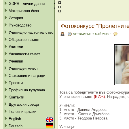
GDPR - лични данни
Материална база
История
Фотоконкурс "Пролетните
Ръководство
Училищно настоятелство
ЧЕТВЪРТЪК, 7 МАЙ 2015 Г.
Обществен съвет
Учители
Ученически съвет
Ученици
Училищен живот
Сътезания и награди
Проекти
Профил на купувача
Това са победителите във фотоконкура
Ученическия съвет
(ВИЖ)
. Наградите, 
Контакти
Другарски срещи
Учители:
1. място - Даниел Андреев
Полезни връзки
2. място - Юлияна Дзимбова
3. място - Теодора Петрова
English
Deutsch
Ученици: