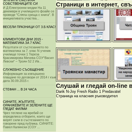
38 КНИГИ СМЕНИХА
Страници в интернет, свъ
СОБСТВЕНИЦИТЕ СИ
И Д Електронни медии На 11
декември в училищното фоайе се
проведе "Сляпа среща с книга". В
инициативата участва...
ВЕСЕЛИ ПРАЗНИЦИ ОТ 3.Б КЛАС!
КЛИМЕНТОВИ ДНИ 2015 -
МАТЕМАТИКА ЗА 7 КЛАС
Резултати от състезанието по
математика за 7. клас N ученик
училище точки 1 Тереза
Красимирова Мичева СОУ“Васил
Левски“ – Троян 52 2 Ив...
СЛУЖЕБНО СЪОБЩЕНИЕ
Информация за извършено
плащане по договори от 2014 г към
дата 30.09.2015 г.
Слушай и гледай on-line 
СТЕФАН ... В 24 ЧАСА
Darik
N-Joy
Fresh
Radio 1
Predavatel
Страница на класния ръководител
СИНИТЕ, ЖЪЛТИТЕ,
ОРАНЖЕВИТЕ И ЗЕЛЕНИТЕ ЩЕ
ГЛЕДАТ ФИЛМИ
Чрез теглене на жребий се
определиха отборите, които ще
мерят сили в състезанието по
говорене пред публика. СИНИТЕ:
Павел Калински (СОУ ...