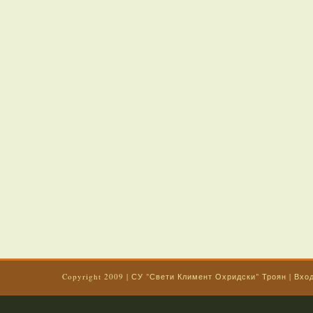
Copyright 2009
|
СУ "Свети Климент Охридски" Троян
|
Вхо