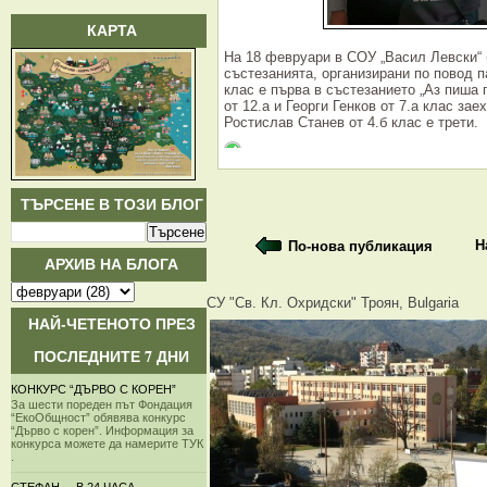
КАРТА
На 18 февруари в СОУ „Васил Левски“ 
състезанията, организирани по повод п
клас е първа в състезанието „Аз пиша 
от 12.а и Георги Генков от 7.а клас за
Ростислав Станев от 4.б клас е трети.
ТЪРСЕНЕ В ТОЗИ БЛОГ
Н
По-нова публикация
АРХИВ НА БЛОГА
СУ "Св. Кл. Охридски" Троян, Bulgaria
НАЙ-ЧЕТЕНОТО ПРЕЗ
ПОСЛЕДНИТЕ 7 ДНИ
КОНКУРС “ДЪРВО С КОРЕН”
За шести пореден път Фондация
“ЕкоОбщност” обявява конкурс
“Дърво с корен”. Информация за
конкурса можете да намерите ТУК
.