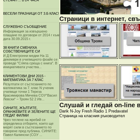
СТЕФАН ... В 24 ЧАСА
ВЕСЕЛИ ПРАЗНИЦИ ОТ 3.Б КЛАС!
Страници в интернет, свъ
СЛУЖЕБНО СЪОБЩЕНИЕ
Информация за извършено
плащане по договори от 2014 г към
дата 30.09.2015 г.
38 КНИГИ СМЕНИХА
СОБСТВЕНИЦИТЕ СИ
И Д Електронни медии На 11
декември в училищното фоайе се
проведе "Сляпа среща с книга". В
инициативата участва...
КЛИМЕНТОВИ ДНИ 2015 -
МАТЕМАТИКА ЗА 7 КЛАС
Резултати от състезанието по
математика за 7. клас N ученик
училище точки 1 Тереза
Красимирова Мичева СОУ“Васил
Левски“ – Троян 52 2 Ив...
Слушай и гледай on-line 
СИНИТЕ, ЖЪЛТИТЕ,
Darik
N-Joy
Fresh
Radio 1
Predavatel
ОРАНЖЕВИТЕ И ЗЕЛЕНИТЕ ЩЕ
Страница на класния ръководител
ГЛЕДАТ ФИЛМИ
Чрез теглене на жребий се
определиха отборите, които ще
мерят сили в състезанието по
говорене пред публика. СИНИТЕ:
Павел Калински (СОУ ...