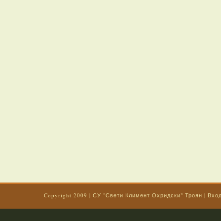
Copyright 2009
|
СУ "Свети Климент Охридски" Троян
|
Вхо