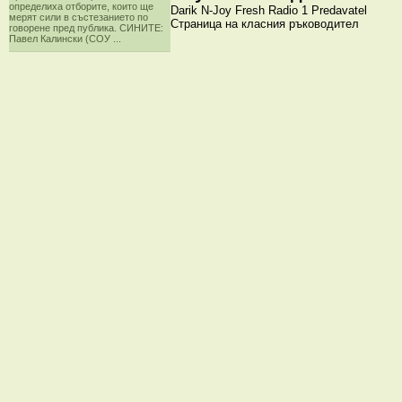
определиха отборите, които ще
Darik
N-Joy
Fresh
Radio 1
Predavatel
мерят сили в състезанието по
Страница на класния ръководител
говорене пред публика. СИНИТЕ:
Павел Калински (СОУ ...