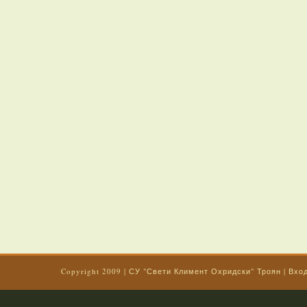
Copyright 2009
|
СУ "Свети Климент Охридски" Троян
|
Вхо