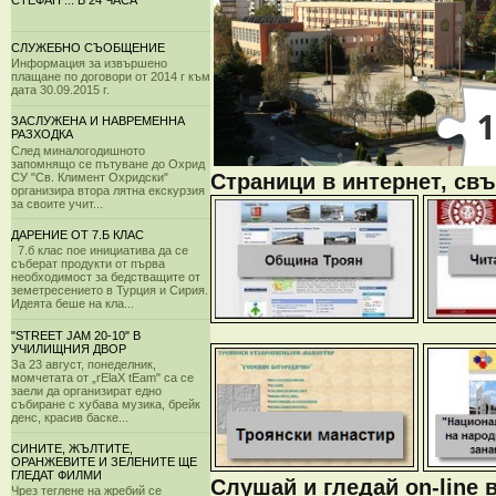
СТЕФАН ... В 24 ЧАСА
СЛУЖЕБНО СЪОБЩЕНИЕ
Информация за извършено
плащане по договори от 2014 г към
дата 30.09.2015 г.
ЗАСЛУЖЕНА И НАВРЕМЕННА
РАЗХОДКА
След миналогодишното
запомнящо се пътуване до Охрид
Страници в интернет, свъ
СУ "Св. Климент Охридски"
организира втора лятна екскурзия
за своите учит...
ДАРЕНИЕ ОТ 7.Б КЛАС
7.б клас пое инициатива да се
съберат продукти от първа
необходимост за бедстващите от
земетресението в Турция и Сирия.
Идеята беше на кла...
"STREET JAM 20-10" В
УЧИЛИЩНИЯ ДВОР
За 23 август, понеделник,
момчетата от „rElaX tEam" са се
заели да организират едно
събиране с хубава музика, брейк
денс, красив баске...
СИНИТЕ, ЖЪЛТИТЕ,
ОРАНЖЕВИТЕ И ЗЕЛЕНИТЕ ЩЕ
ГЛЕДАТ ФИЛМИ
Слушай и гледай on-line 
Чрез теглене на жребий се