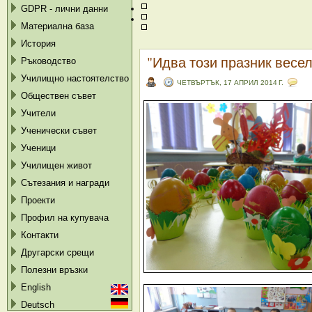
GDPR - лични данни
Материална база
История
"Идва този празник весе
Ръководство
Училищно настоятелство
ЧЕТВЪРТЪК, 17 АПРИЛ 2014 Г.
Обществен съвет
Учители
Ученически съвет
Ученици
Училищен живот
Сътезания и награди
Проекти
Профил на купувача
Контакти
Другарски срещи
Полезни връзки
English
Deutsch