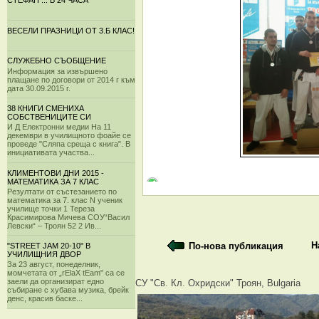
СТЕФАН ... В 24 ЧАСА
ВЕСЕЛИ ПРАЗНИЦИ ОТ 3.Б КЛАС!
СЛУЖЕБНО СЪОБЩЕНИЕ
Информация за извършено
плащане по договори от 2014 г към
дата 30.09.2015 г.
38 КНИГИ СМЕНИХА
СОБСТВЕНИЦИТЕ СИ
И Д Електронни медии На 11
декември в училищното фоайе се
проведе "Сляпа среща с книга". В
инициативата участва...
КЛИМЕНТОВИ ДНИ 2015 -
МАТЕМАТИКА ЗА 7 КЛАС
Резултати от състезанието по
математика за 7. клас N ученик
училище точки 1 Тереза
Красимирова Мичева СОУ“Васил
Левски“ – Троян 52 2 Ив...
Н
По-нова публикация
"STREET JAM 20-10" В
УЧИЛИЩНИЯ ДВОР
За 23 август, понеделник,
момчетата от „rElaX tEam" са се
заели да организират едно
СУ "Св. Кл. Охридски" Троян, Bulgaria
събиране с хубава музика, брейк
денс, красив баске...