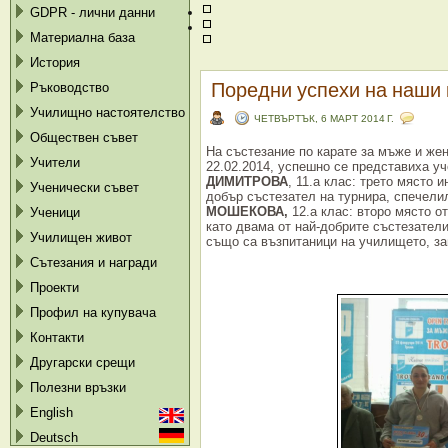
GDPR - лични данни
Материална база
История
Поредни успехи на наши 
Ръководство
Училищно настоятелство
ЧЕТВЪРТЪК, 6 МАРТ 2014 Г.
Обществен съвет
На състезание по карате за мъже и жен
Учители
22.02.2014, успешно се представиха у
ДИМИТРОВА
, 11.а клас: трето място 
Ученически съвет
добър състезател на турнира, спечели
МОШЕКОВА,
12.а клас: второ място о
Ученици
като двама от най-добрите състезатели
Училищен живот
също са възпитаници на училището, з
Сътезания и награди
Проекти
Профил на купувача
Контакти
Другарски срещи
Полезни връзки
English
Deutsch