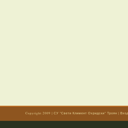
Copyright 2009
|
СУ "Свети Климент Охридски" Троян
|
Вхо