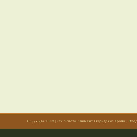
Copyright 2009
|
СУ "Свети Климент Охридски" Троян
|
Вхо