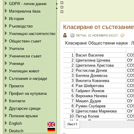
GDPR - лични данни
Материална база
История
Класиране от състезание
Ръководство
Училищно настоятелство
ПЕТЪК, 22 НОЕМВРИ 2013 Г.
Обществен съвет
Учители
Ученически съвет
Ученици
Училищен живот
Сътезания и награди
Проекти
Профил на купувача
Контакти
Другарски срещи
Полезни връзки
English
Deutsch