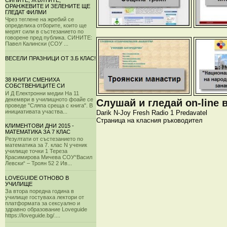
СИНИТЕ, ЖЪЛТИТЕ,
ОРАНЖЕВИТЕ И ЗЕЛЕНИТЕ ЩЕ
ГЛЕДАТ ФИЛМИ
Чрез теглене на жребий се
определиха отборите, които ще
мерят сили в състезанието по
говорене пред публика. СИНИТЕ:
Павел Калински (СОУ ...
ВЕСЕЛИ ПРАЗНИЦИ ОТ 3.Б КЛАС!
38 КНИГИ СМЕНИХА
СОБСТВЕНИЦИТЕ СИ
И Д Електронни медии На 11
декември в училищното фоайе се
Слушай и гледай on-line 
проведе "Сляпа среща с книга". В
инициативата участва...
Darik
N-Joy
Fresh
Radio 1
Predavatel
Страница на класния ръководител
КЛИМЕНТОВИ ДНИ 2015 -
МАТЕМАТИКА ЗА 7 КЛАС
Резултати от състезанието по
математика за 7. клас N ученик
училище точки 1 Тереза
Красимирова Мичева СОУ“Васил
Левски“ – Троян 52 2 Ив...
LOVEGUIDE ОТНОВО В
УЧИЛИЩЕ
За втора поредна година в
училище гостуваха лектори от
платформата за сексуално и
здравно образование Loveguide
https://loveguide.bg/....