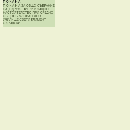
П О К А Н А
П О К А Н А ЗА ОБЩО СЪБРАНИЕ
НА „СДРУЖЕНИЕ УЧИЛИЩНО
НАСТОЯТЕЛСТВО ПРИ СРЕДНО
ОБЩООБРАЗОВАТЕЛНО
УЧИЛИЩЕ СВЕТИ КЛИМЕНТ
ОХРИДСКИ – ...