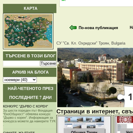
КАРТА
Н
По-нова публикация
СУ "Св. Кл. Охридски" Троян, Bulgaria
ТЪРСЕНЕ В ТОЗИ БЛОГ
АРХИВ НА БЛОГА
НАЙ-ЧЕТЕНОТО ПРЕЗ
ПОСЛЕДНИТЕ 7 ДНИ
КОНКУРС “ДЪРВО С КОРЕН”
Страници в интернет, свъ
За шести пореден път Фондация
“ЕкоОбщност” обявява конкурс
“Дърво с корен”. Информация за
конкурса можете да намерите ТУК
.