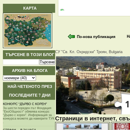
КАРТА
Н
По-нова публикация
СУ "Св. Кл. Охридски" Троян, Bulgaria
ТЪРСЕНЕ В ТОЗИ БЛОГ
АРХИВ НА БЛОГА
НАЙ-ЧЕТЕНОТО ПРЕЗ
ПОСЛЕДНИТЕ 7 ДНИ
КОНКУРС “ДЪРВО С КОРЕН”
За шести пореден път Фондация
“ЕкоОбщност” обявява конкурс
“Дърво с корен”. Информация за
Страници в интернет, свъ
конкурса можете да намерите ТУК
.