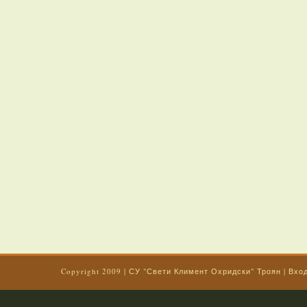
Copyright 2009
|
СУ "Свети Климент Охридски" Троян
|
Вхо