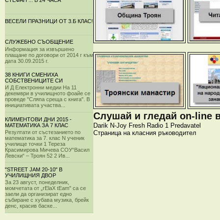
СТЕФАН ... В 24 ЧАСА
ВЕСЕЛИ ПРАЗНИЦИ ОТ 3.Б КЛАС!
СЛУЖЕБНО СЪОБЩЕНИЕ
Информация за извършено
плащане по договори от 2014 г към
дата 30.09.2015 г.
38 КНИГИ СМЕНИХА
СОБСТВЕНИЦИТЕ СИ
И Д Електронни медии На 11
декември в училищното фоайе се
проведе "Сляпа среща с книга". В
инициативата участва...
Слушай и гледай on-line 
КЛИМЕНТОВИ ДНИ 2015 -
Darik
N-Joy
Fresh
Radio 1
Predavatel
МАТЕМАТИКА ЗА 7 КЛАС
Страница на класния ръководител
Резултати от състезанието по
математика за 7. клас N ученик
училище точки 1 Тереза
Красимирова Мичева СОУ“Васил
Левски“ – Троян 52 2 Ив...
"STREET JAM 20-10" В
УЧИЛИЩНИЯ ДВОР
За 23 август, понеделник,
момчетата от „rElaX tEam" са се
заели да организират едно
събиране с хубава музика, брейк
денс, красив баске...