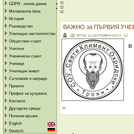
GDPR - лични данни
Материална база
История
ВАЖНО за ПЪРВИЯ УЧЕ
Ръководство
Училищно настоятелство
ПЕТЪК, 13 СЕПТЕМВРИ 2013 Г.
Обществен съвет
В
Учители
Ученически съвет
Ученици
Училищен живот
Сътезания и награди
Проекти
Профил на купувача
Контакти
Другарски срещи
Полезни връзки
English
Deutsch