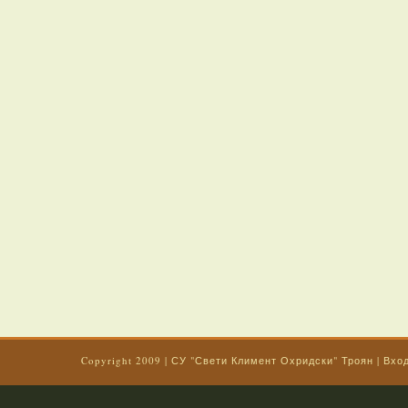
Copyright 2009
|
СУ "Свети Климент Охридски" Троян
|
Вхо