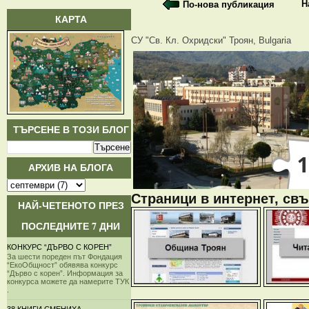
Н
По-нова публикация
КАРТА
СУ "Св. Кл. Охридски" Троян, Bulgaria
ТЪРСЕНЕ В ТОЗИ БЛОГ
АРХИВ НА БЛОГА
Страници в интернет, свъ
НАЙ-ЧЕТЕНОТО ПРЕЗ
ПОСЛЕДНИТЕ 7 ДНИ
КОНКУРС “ДЪРВО С КОРЕН”
За шести пореден път Фондация
“ЕкоОбщност” обявява конкурс
“Дърво с корен”. Информация за
конкурса можете да намерите ТУК
.