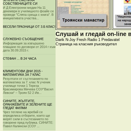
38 КНИГИ СМЕНИХА
СОБСТВЕНИЦИТЕ СИ
И Д Електронни медии На 11
декември в училищното фоайе се
проведе "Сляпа среща с книга". В
инициативата участва...
ВЕСЕЛИ ПРАЗНИЦИ ОТ 3.Б КЛАС!
Слушай и гледай on-line 
СЛУЖЕБНО СЪОБЩЕНИЕ
Darik
N-Joy
Fresh
Radio 1
Predavatel
Информация за извършено
Страница на класния ръководител
плащане по договори от 2014 г към
дата 30.09.2015 г.
СТЕФАН ... В 24 ЧАСА
КЛИМЕНТОВИ ДНИ 2015 -
МАТЕМАТИКА ЗА 7 КЛАС
Резултати от състезанието по
математика за 7. клас N ученик
училище точки 1 Тереза
Красимирова Мичева СОУ“Васил
Левски“ – Троян 52 2 Ив...
СИНИТЕ, ЖЪЛТИТЕ,
ОРАНЖЕВИТЕ И ЗЕЛЕНИТЕ ЩЕ
ГЛЕДАТ ФИЛМИ
Чрез теглене на жребий се
определиха отборите, които ще
мерят сили в състезанието по
говорене пред публика. СИНИТЕ:
Павел Калински (СОУ ...