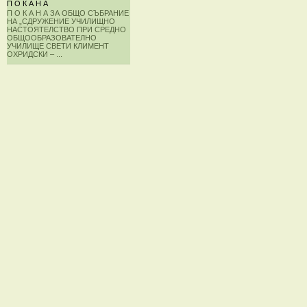
П О К А Н А
П О К А Н А ЗА ОБЩО СЪБРАНИЕ
НА „СДРУЖЕНИЕ УЧИЛИЩНО
НАСТОЯТЕЛСТВО ПРИ СРЕДНО
ОБЩООБРАЗОВАТЕЛНО
УЧИЛИЩЕ СВЕТИ КЛИМЕНТ
ОХРИДСКИ – ...