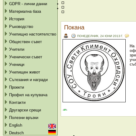
GDPR - лични данни
Материална база
История
Покана
Ръководство
Училищно настоятелство
ПОНЕДЕЛНИК, 24 ЮНИ 2013 Г.
Обществен съвет
На 
Учители
оф
зре
Ученически съвет
учи
съ
Ученици
Училищен живот
Сътезания и награди
Проекти
Профил на купувача
Контакти
Другарски срещи
Полезни връзки
English
Deutsch