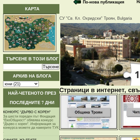
Н
По-нова публикация
КАРТА
СУ "Св. Кл. Охридски" Троян, Bulgaria
ТЪРСЕНЕ В ТОЗИ БЛОГ
АРХИВ НА БЛОГА
Страници в интернет, свъ
НАЙ-ЧЕТЕНОТО ПРЕЗ
ПОСЛЕДНИТЕ 7 ДНИ
КОНКУРС “ДЪРВО С КОРЕН”
За шести пореден път Фондация
“ЕкоОбщност” обявява конкурс
“Дърво с корен”. Информация за
конкурса можете да намерите ТУК
.