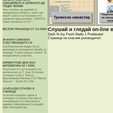
СИНИТЕ, ЖЪЛТИТЕ,
ОРАНЖЕВИТЕ И ЗЕЛЕНИТЕ ЩЕ
ГЛЕДАТ ФИЛМИ
Чрез теглене на жребий се
определиха отборите, които ще
мерят сили в състезанието по
говорене пред публика. СИНИТЕ:
Павел Калински (СОУ ...
Слушай и гледай on-line 
ВЕСЕЛИ ПРАЗНИЦИ ОТ 3.Б КЛАС!
Darik
N-Joy
Fresh
Radio 1
Predavatel
Страница на класния ръководител
38 КНИГИ СМЕНИХА
СОБСТВЕНИЦИТЕ СИ
И Д Електронни медии На 11
декември в училищното фоайе се
проведе "Сляпа среща с книга". В
инициативата участва...
КЛИМЕНТОВИ ДНИ 2015 -
МАТЕМАТИКА ЗА 7 КЛАС
Резултати от състезанието по
математика за 7. клас N ученик
училище точки 1 Тереза
Красимирова Мичева СОУ“Васил
Левски“ – Троян 52 2 Ив...
LOVEGUIDE ОТНОВО В
УЧИЛИЩЕ
За втора поредна година в
училище гостуваха лектори от
платформата за сексуално и
здравно образование Loveguide
https://loveguide.bg/....