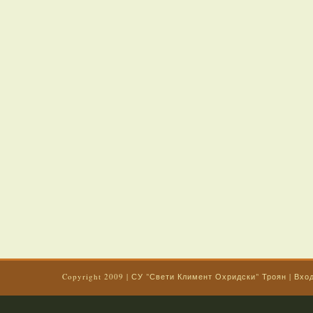
Copyright 2009
|
СУ "Свети Климент Охридски" Троян
|
Вхо