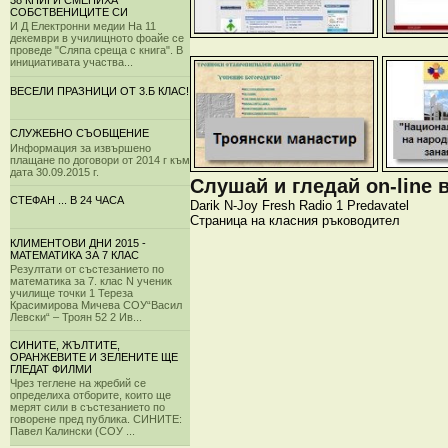
38 КНИГИ СМЕНИХА
СОБСТВЕНИЦИТЕ СИ
И Д Електронни медии На 11
декември в училищното фоайе се
проведе "Сляпа среща с книга". В
инициативата участва...
ВЕСЕЛИ ПРАЗНИЦИ ОТ 3.Б КЛАС!
СЛУЖЕБНО СЪОБЩЕНИЕ
Информация за извършено
плащане по договори от 2014 г към
дата 30.09.2015 г.
Слушай и гледай on-line 
СТЕФАН ... В 24 ЧАСА
Darik
N-Joy
Fresh
Radio 1
Predavatel
Страница на класния ръководител
КЛИМЕНТОВИ ДНИ 2015 -
МАТЕМАТИКА ЗА 7 КЛАС
Резултати от състезанието по
математика за 7. клас N ученик
училище точки 1 Тереза
Красимирова Мичева СОУ“Васил
Левски“ – Троян 52 2 Ив...
СИНИТЕ, ЖЪЛТИТЕ,
ОРАНЖЕВИТЕ И ЗЕЛЕНИТЕ ЩЕ
ГЛЕДАТ ФИЛМИ
Чрез теглене на жребий се
определиха отборите, които ще
мерят сили в състезанието по
говорене пред публика. СИНИТЕ:
Павел Калински (СОУ ...