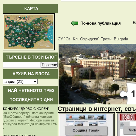
КАРТА
Н
По-нова публикация
СУ "Св. Кл. Охридски" Троян, Bulgaria
ТЪРСЕНЕ В ТОЗИ БЛОГ
АРХИВ НА БЛОГА
НАЙ-ЧЕТЕНОТО ПРЕЗ
ПОСЛЕДНИТЕ 7 ДНИ
Страници в интернет, свъ
КОНКУРС “ДЪРВО С КОРЕН”
За шести пореден път Фондация
“ЕкоОбщност” обявява конкурс
“Дърво с корен”. Информация за
конкурса можете да намерите ТУК
.