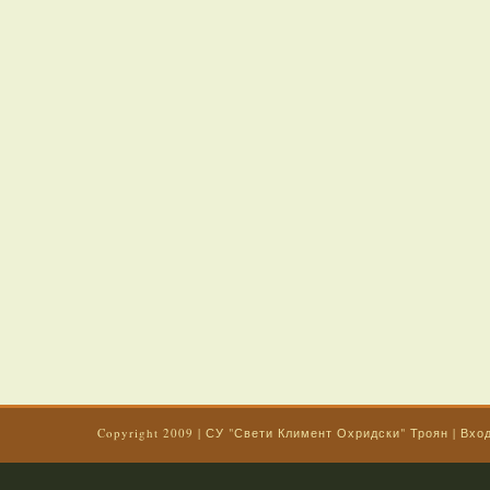
Copyright 2009
|
СУ "Свети Климент Охридски" Троян
|
Вхо