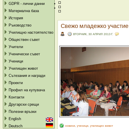
GDPR - лични данни
Материална база
История
Свежо младежко участие
Ръководство
Училищно настоятелство
ВТОРНИК, 30 АПРИЛ 2013 Г.
Обществен съвет
Учители
Ученически съвет
Ученици
Училищен живот
Сътезания и награди
Проекти
Профил на купувача
Контакти
Другарски срещи
Полезни връзки
English
Deutsch
новини
,
ученици
,
училищен живот