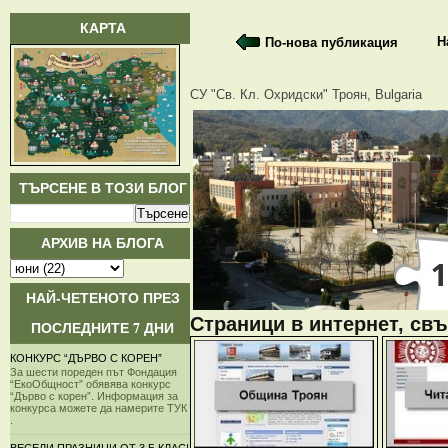
КАРТА
Н
По-нова публикация
СУ "Св. Кл. Охридски" Троян, Bulgaria
ТЪРСЕНЕ В ТОЗИ БЛОГ
АРХИВ НА БЛОГА
НАЙ-ЧЕТЕНОТО ПРЕЗ
Страници в интернет, свъ
ПОСЛЕДНИТЕ 7 ДНИ
КОНКУРС “ДЪРВО С КОРЕН”
За шести пореден път Фондация
“ЕкоОбщност” обявява конкурс
“Дърво с корен”. Информация за
конкурса можете да намерите ТУК
.