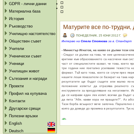
GDPR - лични данни
Материална база
История
Матурите все по-трудни, 
Ръководство
Училищно настоятелство
ПОНЕДЕЛНИК, 25 ЮНИ 2012 Г.
Обществен съвет
Интервю на
Стела Стоянова
за в. Стандарт
Учители
- Министър Игнатов, на какво се дължи този сп
- Спадът се дължи на това, че ние целенасочен
Ученически съвет
критики към образованието са насочени към си
Ученици
част от специалистите казват, че това, което п
три години ние поетапно усилваме тежестта н
Училищен живот
формат. Тъй като това, което се случи през пер
нашите лоши показатели се базират на така нар
Сътезания и награди
резултатите ще бъдат същите или малко по-н
Проекти
положение изпитът да отразява реалното с
инструменти за преодоляване на негативите. И
Профил на купувача
да се направи един лек изпит, всички да бъдат
да пита "Абе, какви хора ни пращате?". Аз аб
Контакти
Тази борба всъщност вече започна. Паралелно с
Другарски срещи
която да доведе до промяна в резултатите. Тук 
Полезни връзки
English
Deutsch