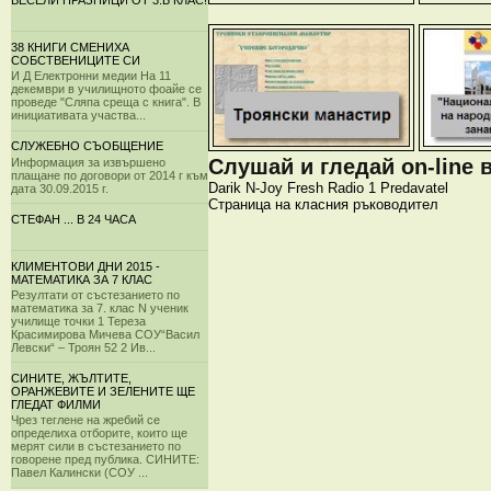
ВЕСЕЛИ ПРАЗНИЦИ ОТ 3.Б КЛАС!
38 КНИГИ СМЕНИХА
СОБСТВЕНИЦИТЕ СИ
И Д Електронни медии На 11
декември в училищното фоайе се
проведе "Сляпа среща с книга". В
инициативата участва...
СЛУЖЕБНО СЪОБЩЕНИЕ
Слушай и гледай on-line 
Информация за извършено
плащане по договори от 2014 г към
Darik
N-Joy
Fresh
Radio 1
Predavatel
дата 30.09.2015 г.
Страница на класния ръководител
СТЕФАН ... В 24 ЧАСА
КЛИМЕНТОВИ ДНИ 2015 -
МАТЕМАТИКА ЗА 7 КЛАС
Резултати от състезанието по
математика за 7. клас N ученик
училище точки 1 Тереза
Красимирова Мичева СОУ“Васил
Левски“ – Троян 52 2 Ив...
СИНИТЕ, ЖЪЛТИТЕ,
ОРАНЖЕВИТЕ И ЗЕЛЕНИТЕ ЩЕ
ГЛЕДАТ ФИЛМИ
Чрез теглене на жребий се
определиха отборите, които ще
мерят сили в състезанието по
говорене пред публика. СИНИТЕ:
Павел Калински (СОУ ...