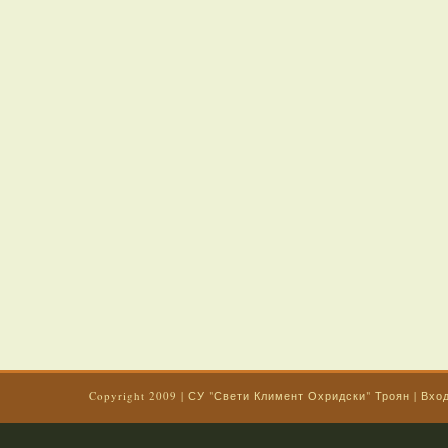
Copyright 2009
|
СУ "Свети Климент Охридски" Троян
|
Вхо