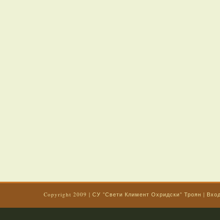
Copyright 2009
|
СУ "Свети Климент Охридски" Троян
|
Вхо