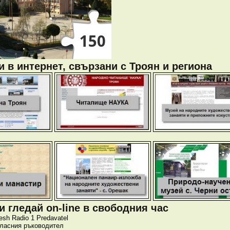
 в интернет, свързани с Троян и региона
 гледай on-line в свободния час
esh
Radio 1
Predavatel
класния ръководител