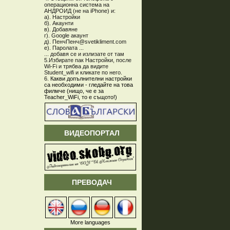
операционна система на
АНДРОИД (не на iPhone) и:
а). Настройки
б). Акаунти
в). Добавяне
г). Google акаунт
д). ПенчПенч@svetikliment.com
е). Паролата ...
... добавя се и излизате от там
5.Избирате пак Настройки, после
Wi-Fi и трябва да видите
Student_wifi и кликате по него.
6.
Какви допълнителни настройки
са необходими - гледайте на това
филмче (нищо, че е за
Teacher_WiFi, то е същото!)
ВИДЕОПОРТАЛ
ПРЕВОДАЧ
More languages