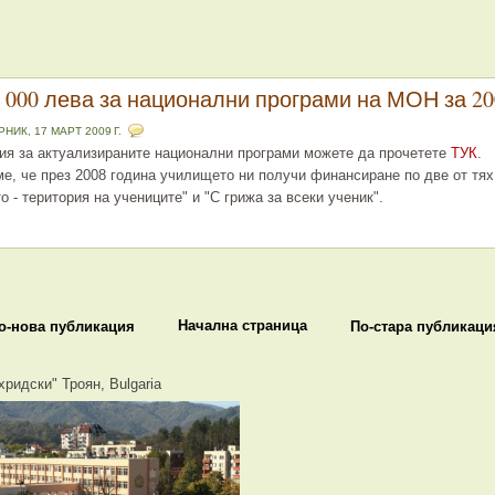
8 000 лева за национални програми на МОН за 200
НИК, 17 МАРТ 2009 Г.
я за актуализираните национални програми можете да прочетете
ТУК
.
е, че през 2008 година училището ни получи финансиране по две от тях
 - територия на учениците" и "С грижа за всеки ученик".
Начална страница
о-нова публикация
По-стара публикаци
хридски" Троян, Bulgaria