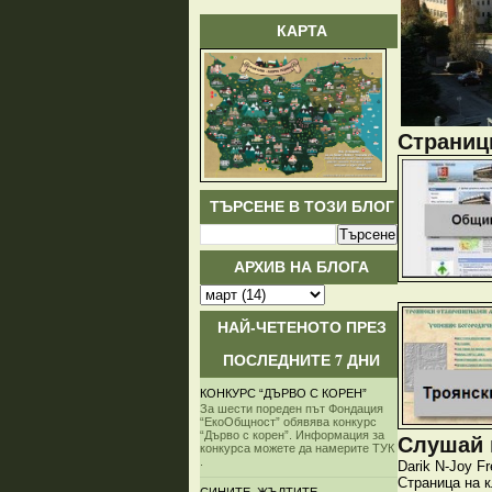
КАРТА
Страници
ТЪРСЕНЕ В ТОЗИ БЛОГ
АРХИВ НА БЛОГА
НАЙ-ЧЕТЕНОТО ПРЕЗ
ПОСЛЕДНИТЕ 7 ДНИ
КОНКУРС “ДЪРВО С КОРЕН”
За шести пореден път Фондация
“ЕкоОбщност” обявява конкурс
“Дърво с корен”. Информация за
Слушай и
конкурса можете да намерите ТУК
.
Darik
N-Joy
Fr
Страница на 