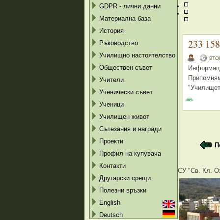
GDPR - лични данни
Материална база
История
233 15
Ръководство
Училищно настоятелство
ВТОР
Обществен съвет
Информаци
Припомням
Учители
"Училището
Ученически съвет
Ученици
Училищен живот
Сътезания и награди
Проекти
П
Профил на купувача
Контакти
СУ "Св. Кл. О
Другарски срещи
Полезни връзки
English
Deutsch