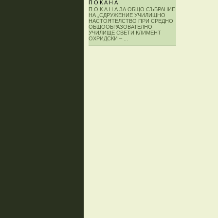
П О К А Н А
П О К А Н А ЗА ОБЩО СЪБРАНИЕ
НА „СДРУЖЕНИЕ УЧИЛИЩНО
НАСТОЯТЕЛСТВО ПРИ СРЕДНО
ОБЩООБРАЗОВАТЕЛНО
УЧИЛИЩЕ СВЕТИ КЛИМЕНТ
ОХРИДСКИ – ...