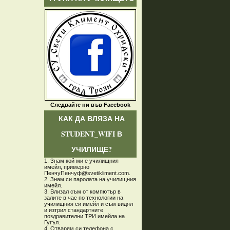
Следвайте ни във Facebook
КАК ДА ВЛЯЗА НА
STUDENT_WIFI В
УЧИЛИЩЕ?
1. Знам кой ми е училищния
имейл, примерно
ПенчуПенчуф@svetikliment.com.
2. Знам си паролата на училищния
имейл.
3. Влизал съм от компютър в
залите в час по технологии на
училищния си имейл и съм видял
и изтрил стандартните
поздравителни ТРИ имейла на
Гугъл.
4. Отварям си телефона с