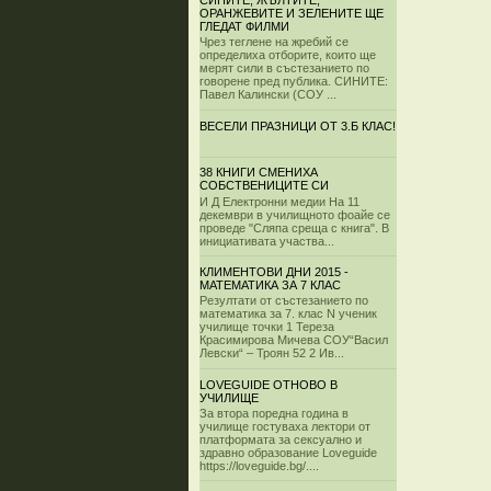
СИНИТЕ, ЖЪЛТИТЕ,
ОРАНЖЕВИТЕ И ЗЕЛЕНИТЕ ЩЕ
ГЛЕДАТ ФИЛМИ
Чрез теглене на жребий се
определиха отборите, които ще
мерят сили в състезанието по
говорене пред публика. СИНИТЕ:
Павел Калински (СОУ ...
ВЕСЕЛИ ПРАЗНИЦИ ОТ 3.Б КЛАС!
38 КНИГИ СМЕНИХА
СОБСТВЕНИЦИТЕ СИ
И Д Електронни медии На 11
декември в училищното фоайе се
проведе "Сляпа среща с книга". В
инициативата участва...
КЛИМЕНТОВИ ДНИ 2015 -
МАТЕМАТИКА ЗА 7 КЛАС
Резултати от състезанието по
математика за 7. клас N ученик
училище точки 1 Тереза
Красимирова Мичева СОУ“Васил
Левски“ – Троян 52 2 Ив...
LOVEGUIDE ОТНОВО В
УЧИЛИЩЕ
За втора поредна година в
училище гостуваха лектори от
платформата за сексуално и
здравно образование Loveguide
https://loveguide.bg/....