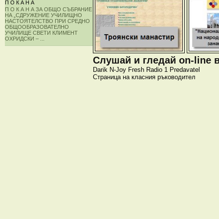
П О К А Н А
П О К А Н А ЗА ОБЩО СЪБРАНИЕ
НА „СДРУЖЕНИЕ УЧИЛИЩНО
НАСТОЯТЕЛСТВО ПРИ СРЕДНО
ОБЩООБРАЗОВАТЕЛНО
УЧИЛИЩЕ СВЕТИ КЛИМЕНТ
ОХРИДСКИ – ...
Слушай и гледай on-line 
Darik
N-Joy
Fresh
Radio 1
Predavatel
Страница на класния ръководител