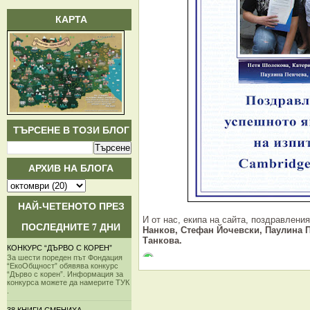
КАРТА
ТЪРСЕНЕ В ТОЗИ БЛОГ
АРХИВ НА БЛОГА
НАЙ-ЧЕТЕНОТО ПРЕЗ
И от нас, екипа на сайта, поздравлени
ПОСЛЕДНИТЕ 7 ДНИ
Нанков, Стефан Йочевски, Паулина П
Танкова.
КОНКУРС “ДЪРВО С КОРЕН”
За шести пореден път Фондация
“ЕкоОбщност” обявява конкурс
“Дърво с корен”. Информация за
конкурса можете да намерите ТУК
.