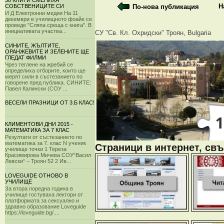
38 КНИГИ СМЕНИХА
Н
По-нова публикация
СОБСТВЕНИЦИТЕ СИ
И Д Електронни медии На 11
декември в училищното фоайе се
проведе "Сляпа среща с книга". В
инициативата участва...
СУ "Св. Кл. Охридски" Троян, Bulgaria
СИНИТЕ, ЖЪЛТИТЕ,
ОРАНЖЕВИТЕ И ЗЕЛЕНИТЕ ЩЕ
ГЛЕДАТ ФИЛМИ
Чрез теглене на жребий се
определиха отборите, които ще
мерят сили в състезанието по
говорене пред публика. СИНИТЕ:
Павел Калински (СОУ ...
ВЕСЕЛИ ПРАЗНИЦИ ОТ 3.Б КЛАС!
КЛИМЕНТОВИ ДНИ 2015 -
МАТЕМАТИКА ЗА 7 КЛАС
Резултати от състезанието по
математика за 7. клас N ученик
Страници в интернет, свъ
училище точки 1 Тереза
Красимирова Мичева СОУ“Васил
Левски“ – Троян 52 2 Ив...
LOVEGUIDE ОТНОВО В
УЧИЛИЩЕ
За втора поредна година в
училище гостуваха лектори от
платформата за сексуално и
здравно образование Loveguide
https://loveguide.bg/....