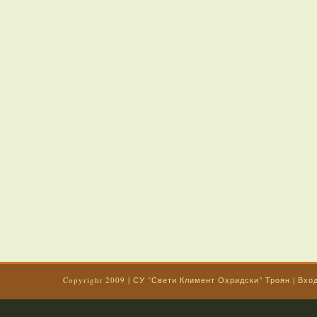
Copyright 2009
|
СУ "Свети Климент Охридски" Троян
|
Вхо